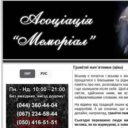
Гранітні пам'ятники (ціна)
УКР
РУС
Всьому є початок і всьому є кі
прощатися з близькими та рід
пам'ять про них, розповідати н
і що залишили після себе. Щоб в
світле, здійснене ними, ми в
найважливішими словами, які ми,
На відміну від традицій інших 
надгробків. А це означає, що 
дизайні, наприклад,
гранітні пам
Сьогодні переважно люди виб
велика, як на мармурові, а зов