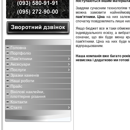
поступаються іншим матеріал
Завдяки сучасним технологіям т
можна замовити найнеймовір
пам'ятники. Ціна
на них залежа
спочатку повідомляють лише ниж
Якщо бюджет все ж таки обмеже
індивідуального ескізу, а вибр
означає, що він буде менш кр
пам'ятники. Ціна на них буде
відпрацьованим.
Головна
Портфоліо
Наша компанія вже багато рокі
Пам'ятники
невисока і додатково ми готові
Аксесуари
Послуги
Зразки каменів
Наші роботи
Прайс
Вінілові наклейки,
плоттерне різання
Контакти
Статті