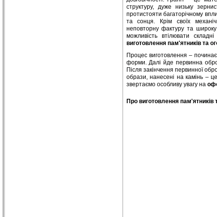
структуру, дуже низьку зерни
протистояти багаторічному вплив
та сонця. Крім своїх механіч
неповторну фактуру та широку 
можливість втілювати складні
виготовлення пам'ятників та ог
Процес виготовлення – починаєть
форми. Далі йде первинна обро
Після закінчення первинної обро
образи, нанесені на камінь – це
звертаємо особливу увагу на
офо
Про виготовлення пам'ятників т