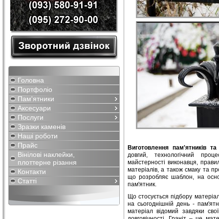
Головна
Портфоліо
Пам'ятники
Аксесуари
Послуги
Зразки каменів
Наші роботи
Прайс
Виготовлення пам'ятників та
Вінілові наклейки,
довгий, технологічний проц
плоттерне різання
майстерності виконавця, прави
матеріалів, а також смаку та п
Контакти
що розробляє шаблон, на осно
Статті
пам'ятник.
Що стосується підбору матеріа
на сьогоднішній день - пам'ятн
матеріал відомий завдяки свої
довговічності. Граніт – це мат