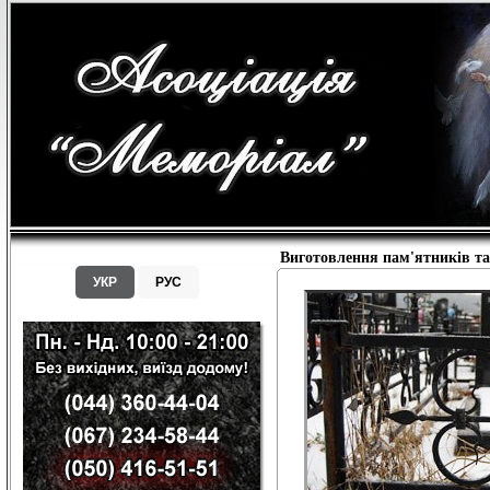
Виготовлення пам'ятників та
УКР
РУС