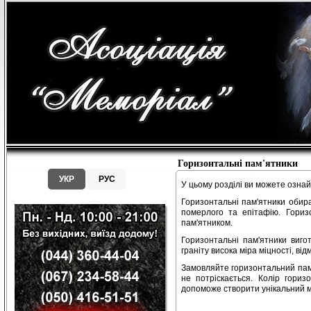
Горизонтальні пам'ятники
УКР
РУС
У цьому розділі ви можете озна
Горизонтальні пам'ятники обира
померлого та епітафію. Гориз
пам'ятником.
Горизонтальні пам'ятники виго
граніту висока міра міцності, ві
Замовляйте горизонтальний пам'я
не потріскається. Колір гориз
допоможе створити унікальний 