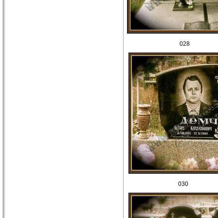
028
030