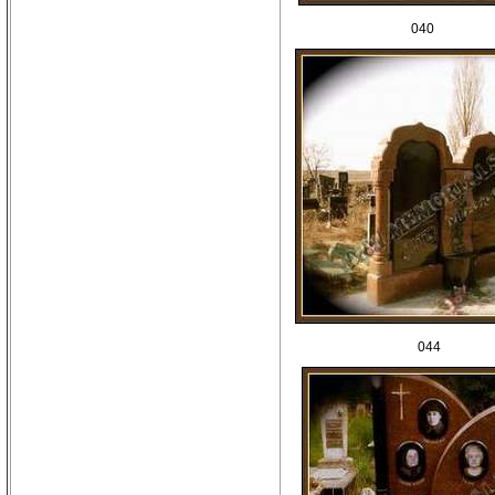
040
044