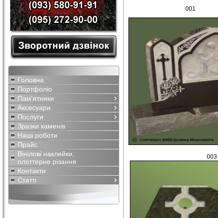
001
Головна
Портфоліо
Пам'ятники
Аксесуари
Послуги
Зразки каменів
Наші роботи
Прайс
Вінілові наклейки,
003
плоттерне різання
Контакти
Статті