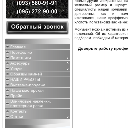
любые другие изображения, н
желаемый размер и шрифт.
специалисты нашей компании 
долговечны, как и па
изготовился, наши проффесио
хлопоты по установке вас не кос
Монумент можна изготовить из н
пожеланий. Об их характерис
подберем необходимый материа
Главная
Доверьте работу профе
Портфолио
Памятники
Аксесуары
Услуги
Образцы камней
НАШИ РАБОТЫ
Выставка-продажа
Наша мастерская
Прайс
Виниловые наклейки,
плоттерная резка
Контакты
Cтатьи