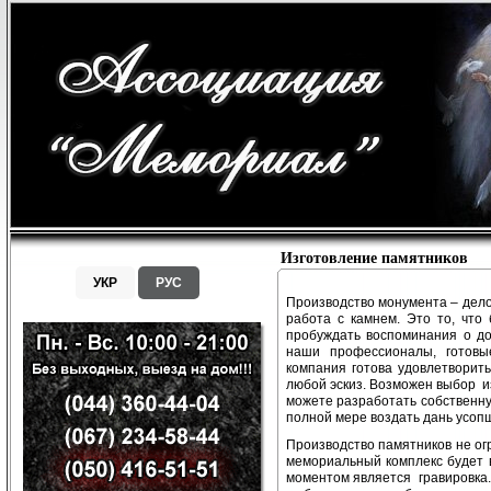
Изготовление памятников
УКР
РУС
Производство монумента – дело
работа с камнем. Это то, что
пробуждать воспоминания о до
наши профессионалы, готовы
компания готова удовлетворит
любой эскиз. Возможен выбор из
можете разработать собственну
полной мере воздать дань усоп
Производство памятников не ог
мемориальный комплекс будет 
моментом является гравировка.